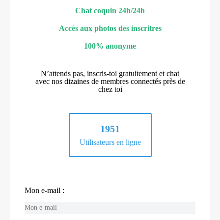
Chat coquin 24h/24h
Accès aux photos des inscritres
100% anonyme
N’attends pas, inscris-toi gratuitement et chat
avec nos dizaines de membres connectés près de
chez toi
1951
Utilisateurs en ligne
Mon e-mail :