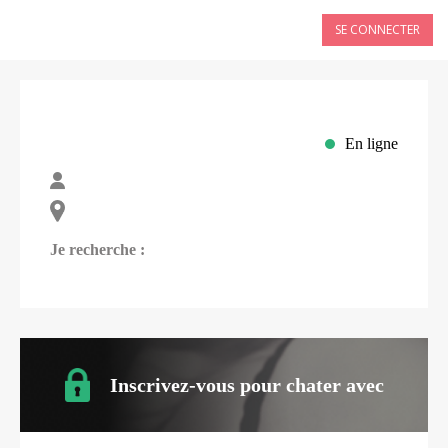
SE CONNECTER
En ligne
Je recherche :
Inscrivez-vous pour chater avec